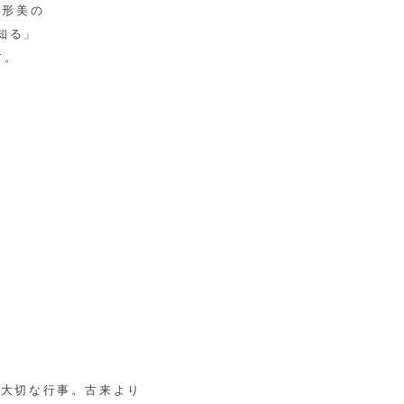
人形美の
知る」
す。
る大切な行事。古来より