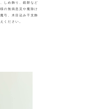
松、しめ飾り、鏡餅など
子様の無病息災や魔除け
破魔弓、木目込み干支飾
迎えください。