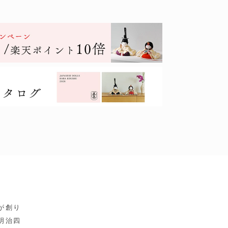
が創り
明治四