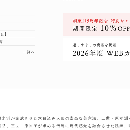
らせ】
覧
一覧へ
原米洲が完成させた木目込み人形の崇高な美意識、二世・原孝洲
気品、三世・原裕子が求める伝統に現代感覚を融合させた洗練。