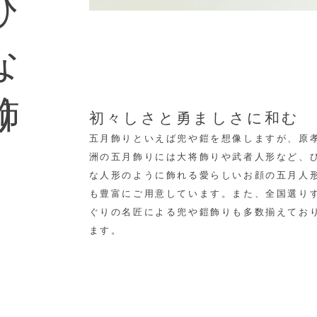
な飾り
初々しさと勇ましさに和む
五月飾りといえば兜や鎧を想像しますが、原
洲の五月飾りには大将飾りや武者人形など、
な人形のように飾れる愛らしいお顔の五月人
も豊富にご用意しています。
また、全国選り
ぐりの名匠による兜や鎧飾りも多数揃えてお
ます。