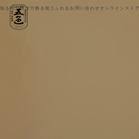
五色 雛人形・五月人形の原孝洲
知る
学ぶ
選び方
飾る
祝う
ふれる
お問い合わせ
オンラインスト