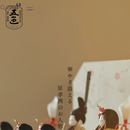
五色 雛人形・五月人形の原孝洲
0