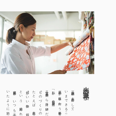
人形師 三世・原裕子
いたように思います。」
完成図を、いつも二人の背中から感じて
という、絶対ぶれない軸や正解へ導く
〝ものづくりの感性〟です。
二世・原孝洲から受け継いだことは、
「私が、初代・原米洲と
原裕子が仕事に向かう姿勢を綴ります。