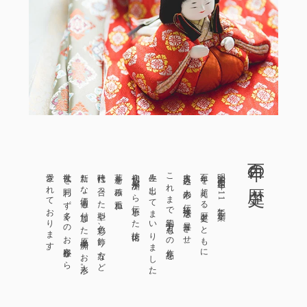
百年の歴史
愛されております。
世代を問わず多くのお客様から
新たな価値も付加した原孝洲のお人形。
時代に合った型や色彩、飾り方など
革新を積み重ね、
初代・原米洲から伝承した技術に
生み出してまいりました。
これまで約三十万点もの作品を
木目込み人形の伝統技法を昇華させ、
百年を超える歴史とともに
明治四十四年（1911年）創業。