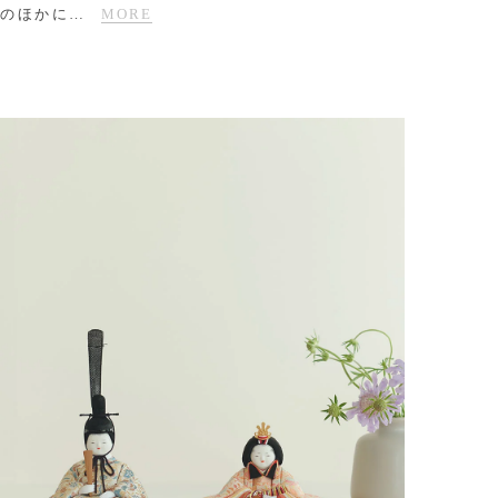
のほかに
…
MORE