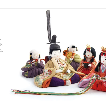
、
お
は