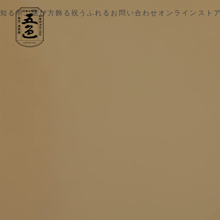
五色 雛人形・五月人形の原孝洲
知る
学ぶ
選び方
飾る
祝う
ふれる
お問い合わせ
オンラインスト