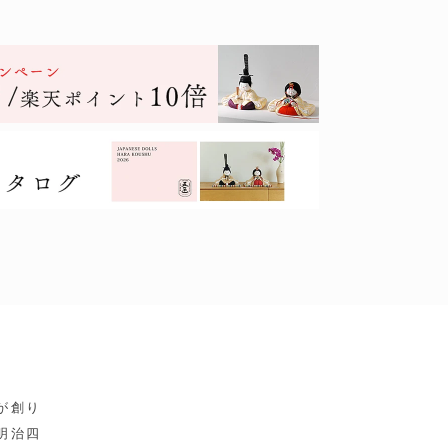
が創り
明治四