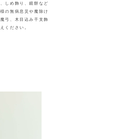
松、しめ飾り、鏡餅など
子様の無病息災や魔除け
破魔弓、木目込み干支飾
迎えください。