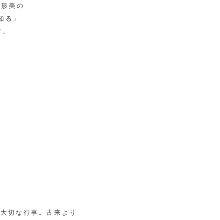
人形美の
知る」
す。
る大切な行事。古来より