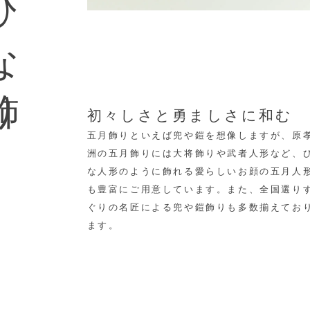
な飾り
初々しさと勇ましさに和む
五月飾りといえば兜や鎧を想像しますが、原
洲の五月飾りには大将飾りや武者人形など、
な人形のように飾れる愛らしいお顔の五月人
も豊富にご用意しています。
また、全国選り
ぐりの名匠による兜や鎧飾りも多数揃えてお
ます。