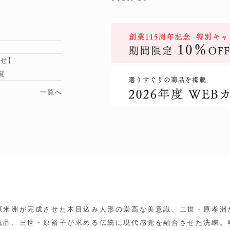
らせ】
覧
一覧へ
原米洲が完成させた木目込み人形の崇高な美意識、二世・原孝洲
気品、三世・原裕子が求める伝統に現代感覚を融合させた洗練。