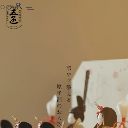
五色 雛人形・五月人形の原孝洲
0