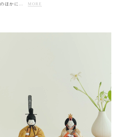
のほかに
…
MORE