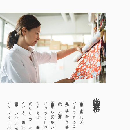
人形師 三世・原裕子
いたように思います。」
完成図を、いつも二人の背中から感じて
という、絶対ぶれない軸や正解へ導く
〝ものづくりの感性〟です。
二世・原孝洲から受け継いだことは、
「私が、初代・原米洲と
原裕子が仕事に向かう姿勢を綴ります。