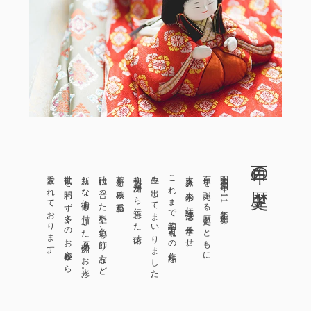
百年の歴史
愛されております。
世代を問わず多くのお客様から
新たな価値も付加した原孝洲のお人形。
時代に合った型や色彩、飾り方など
革新を積み重ね、
初代・原米洲から伝承した技術に
生み出してまいりました。
これまで約三十万点もの作品を
木目込み人形の伝統技法を昇華させ、
百年を超える歴史とともに
明治四十四年（1911年）創業。