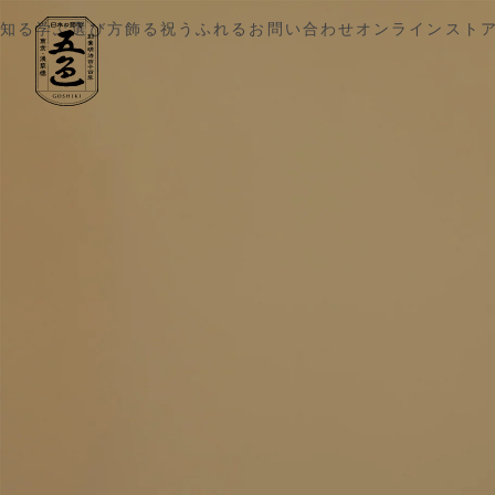
五色 雛人形・五月人形の原孝洲
知る
学ぶ
選び方
飾る
祝う
ふれる
お問い合わせ
オンラインスト