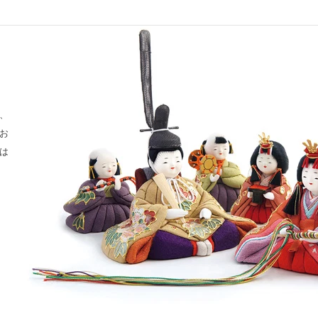
、
お
は