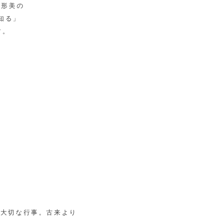
人形美の
知る」
す。
る大切な行事。古来より