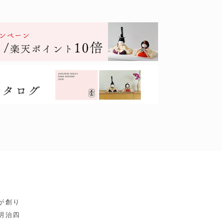
が創り
明治四