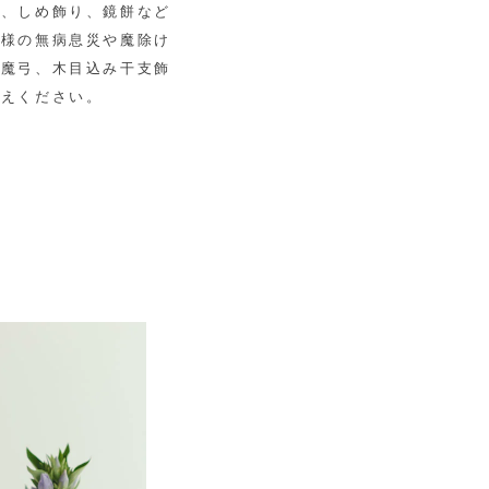
松、しめ飾り、鏡餅など
子様の無病息災や魔除け
破魔弓、木目込み干支飾
迎えください。