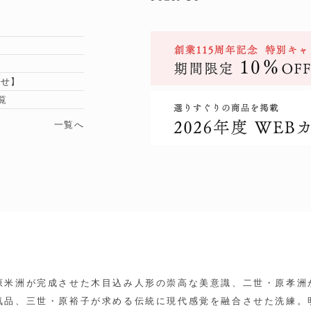
らせ】
覧
一覧へ
原米洲が完成させた木目込み人形の崇高な美意識、二世・原孝洲
気品、三世・原裕子が求める伝統に現代感覚を融合させた洗練。