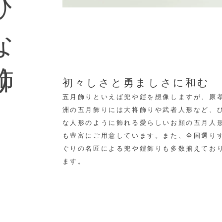
な飾り
初々しさと勇ましさに和む
五月飾りといえば兜や鎧を想像しますが、原
洲の五月飾りには大将飾りや武者人形など、
な人形のように飾れる愛らしいお顔の五月人
も豊富にご用意しています。
また、全国選り
ぐりの名匠による兜や鎧飾りも多数揃えてお
ます。