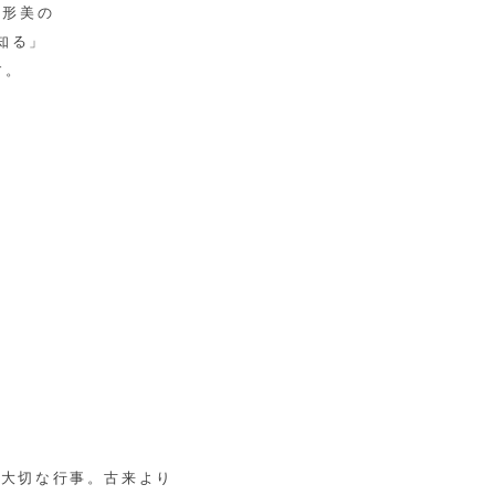
人形美の
知る」
す。
る大切な行事。古来より