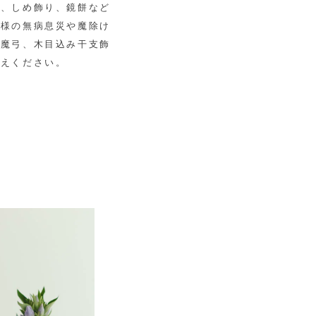
松、しめ飾り、鏡餅など
子様の無病息災や魔除け
破魔弓、木目込み干支飾
迎えください。