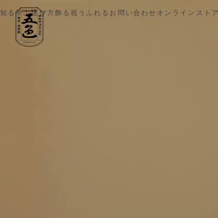
五色 雛人形・五月人形の原孝洲
知る
学ぶ
選び方
飾る
祝う
ふれる
お問い合わせ
オンラインスト