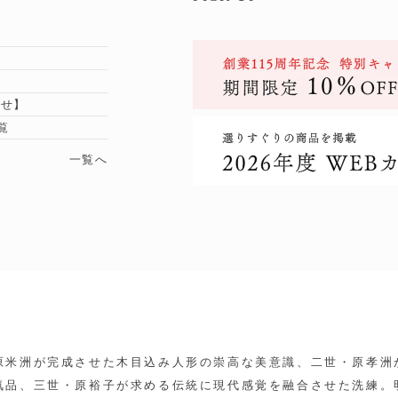
らせ】
覧
一覧へ
原米洲が完成させた木目込み人形の崇高な美意識、二世・原孝洲
気品、三世・原裕子が求める伝統に現代感覚を融合させた洗練。