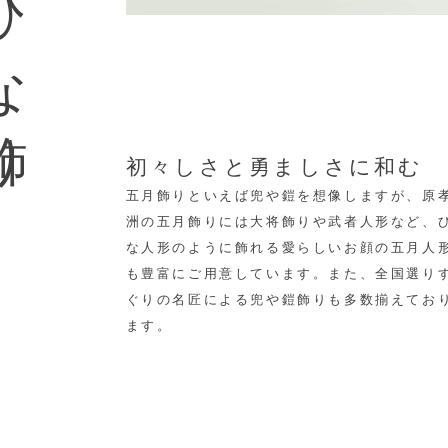
な飾り
初々しさと勇ましさに和む
五月飾りといえば兜や鎧を想像しますが、原
洲の五月飾りには大将飾りや武者人形など、
な人形のように飾れる愛らしいお顔の五月人
も豊富にご用意しています。
また、全国選り
ぐりの名匠による兜や鎧飾りも多数揃えてお
ます。