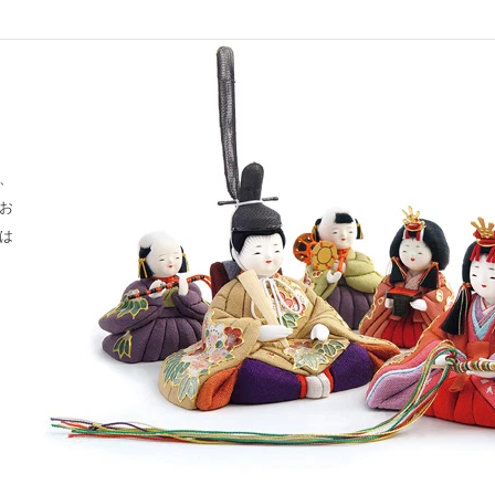
、
お
は