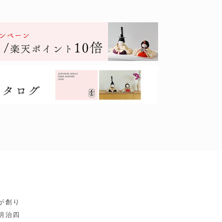
が創り
明治四