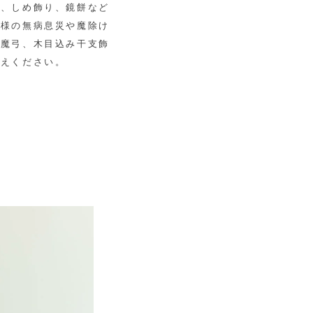
松、しめ飾り、鏡餅など
子様の無病息災や魔除け
破魔弓、木目込み干支飾
迎えください。