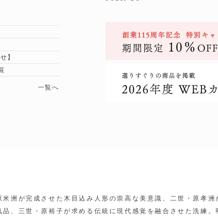
らせ】
覧
一覧へ
原米洲が完成させた木目込み人形の崇高な美意識、二世・原孝洲
気品、三世・原裕子が求める伝統に現代感覚を融合させた洗練。