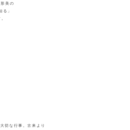
人形美の
知る」
す。
る大切な行事。古来より