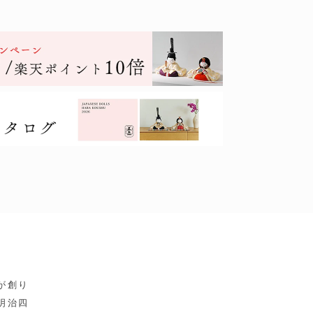
が創り
明治四