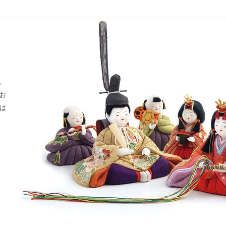
、
お
は