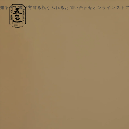
五色 雛人形・五月人形の原孝洲
知る
学ぶ
選び方
飾る
祝う
ふれる
お問い合わせ
オンラインスト