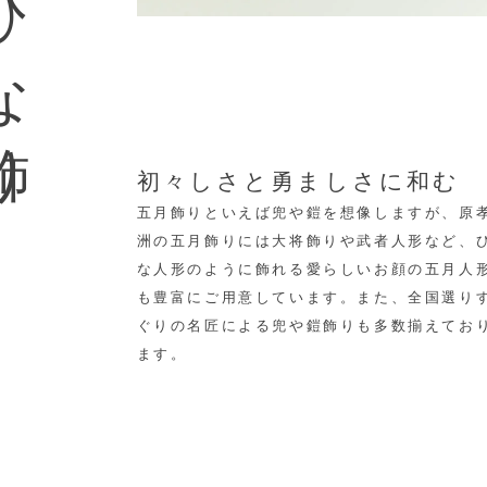
な飾り
初々しさと勇ましさに和む
五月飾りといえば兜や鎧を想像しますが、原
洲の五月飾りには大将飾りや武者人形など、
な人形のように飾れる愛らしいお顔の五月人
も豊富にご用意しています。
また、全国選り
ぐりの名匠による兜や鎧飾りも多数揃えてお
ます。