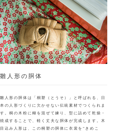
雛人形の胴体
雛人形の胴体は「桐塑（とうそ）」と呼ばれる、日
本の人形づくりに欠かせない伝統素材でつくられま
す。桐の木粉に糊を混ぜて練り、型に詰めて乾燥・
焼成することで、軽く丈夫な胴体が完成します。木
目込み人形は、この桐塑の胴体に衣裳を“きめこ