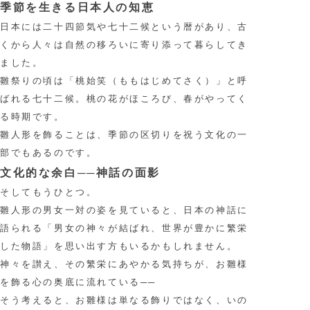
季節を生きる日本人の知恵
日本には二十四節気や七十二候という暦があり、古
くから人々は自然の移ろいに寄り添って暮らしてき
ました。
雛祭りの頃は「桃始笑（ももはじめてさく）」と呼
ばれる七十二候。桃の花がほころび、春がやってく
る時期です。
雛人形を飾ることは、季節の区切りを祝う文化の一
部でもあるのです。
文化的な余白──神話の面影
そしてもうひとつ。
雛人形の男女一対の姿を見ていると、日本の神話に
語られる「男女の神々が結ばれ、世界が豊かに繁栄
した物語」を思い出す方もいるかもしれません。
神々を讃え、その繁栄にあやかる気持ちが、お雛様
を飾る心の奥底に流れている──
そう考えると、お雛様は単なる飾りではなく、いの