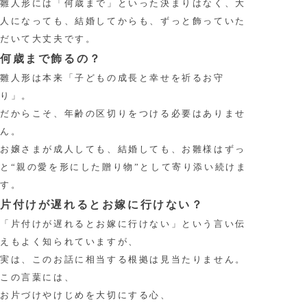
雛人形には「何歳まで」といった決まりはなく、大
人になっても、結婚してからも、ずっと飾っていた
だいて大丈夫です。
何歳まで飾るの？
雛人形は本来「子どもの成長と幸せを祈るお守
り」。
だからこそ、年齢の区切りをつける必要はありませ
ん。
お嬢さまが成人しても、結婚しても、お雛様はずっ
と“親の愛を形にした贈り物”として寄り添い続けま
す。
片付けが遅れるとお嫁に行けない？
「片付けが遅れるとお嫁に行けない」という言い伝
えもよく知られていますが、
実は、このお話に相当する根拠は見当たりません。
この言葉には、
お片づけやけじめを大切にする心、