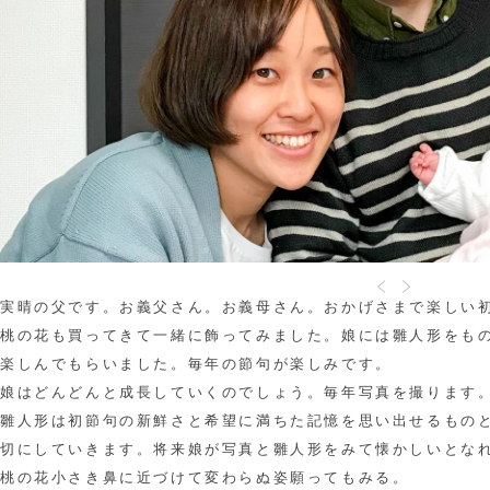
実晴の父です。お義父さん。お義母さん。おかげさまで楽しい
桃の花も買ってきて一緒に飾ってみました。娘には雛人形をも
楽しんでもらいました。毎年の節句が楽しみです。
娘はどんどんと成長していくのでしょう。毎年写真を撮ります
雛人形は初節句の新鮮さと希望に満ちた記憶を思い出せるもの
切にしていきます。将来娘が写真と雛人形をみて懐かしいとな
桃の花小さき鼻に近づけて変わらぬ姿願ってもみる。