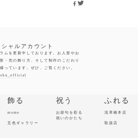
ィシャルアカウント
ラムを更新中しております。お人形やお
形・兜の飾り方、そして制作のこだわり
綴っています。ぜひ、ご覧ください。
shu_official
飾る
祝う
ふれる
momo
お節句を彩る
浅草橋本店
祝いのかたち
五色ギャラリー
取扱店