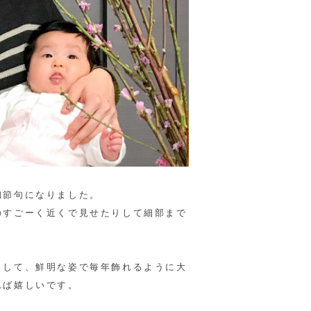
初節句になりました。
のすごーく近くで見せたりして細部まで
。
として、鮮明な姿で毎年飾れるように大
れば嬉しいです。