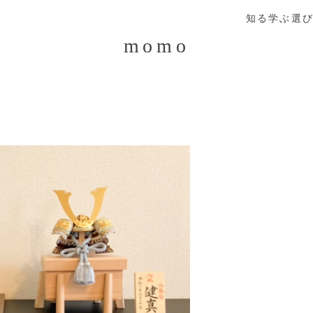
知る
学ぶ
選
momo
う