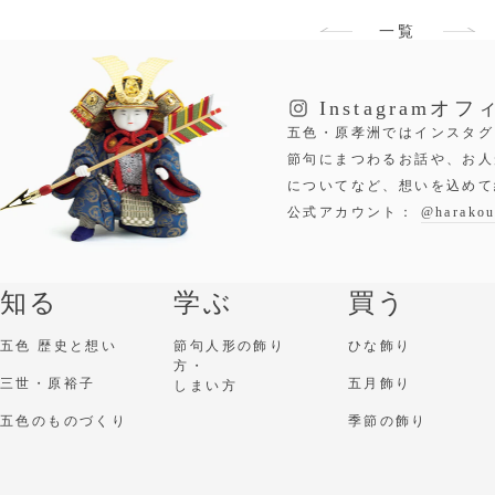
一覧
Instagram
オフ
五色・原孝洲ではインスタグ
節句にまつわるお話や、お人
についてなど、想いを込めて
公式アカウント：
@harakou
知る
学ぶ
買う
五色 歴史と想い
節句人形の飾り
ひな飾り
方・
三世・原裕子
五月飾り
しまい方
五色のものづくり
季節の飾り