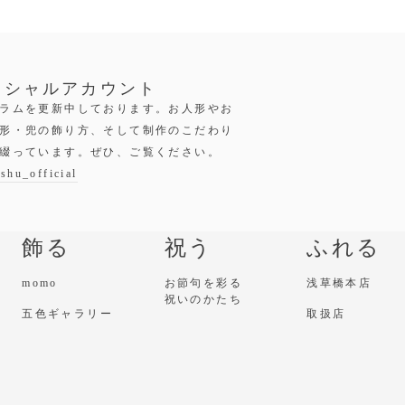
ィシャルアカウント
ラムを更新中しております。お人形やお
形・兜の飾り方、そして制作のこだわり
綴っています。ぜひ、ご覧ください。
shu_official
飾る
祝う
ふれる
momo
お節句を彩る
浅草橋本店
祝いのかたち
五色ギャラリー
取扱店