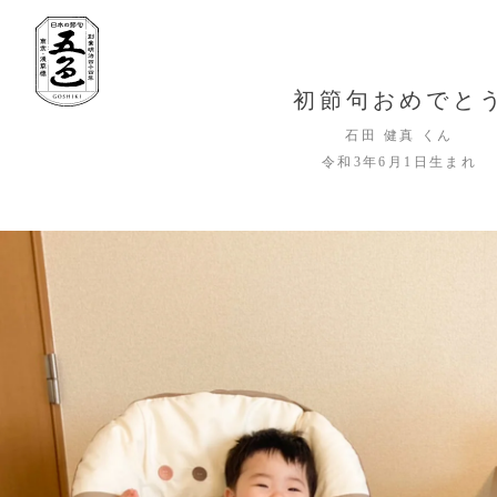
初節句おめでと
石田 健真 くん
令和3年6月1日生まれ