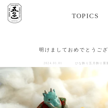
TOPICS
明けましておめでとうご
2024.01.01
ひな飾り
五月飾り
重