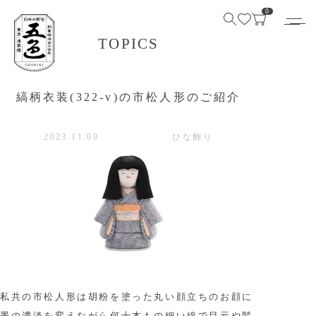
0
TOPICS
縞柄衣装(322-v)の市松人形のご紹介
2023.11.09
ひな飾り
私共の市松人形は胡粉を塗った丸い顔立ちのお顔に
墨の濃淡を変えながら何十本もの細い線で目元や髪