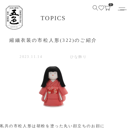
0
TOPICS
縮緬衣装の市松人形(322)のご紹介
2023.11.14
ひな飾り
私共の市松人形は胡粉を塗った丸い顔立ちのお顔に