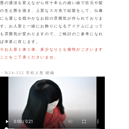
墨の濃淡を変えながら何十本もの細い線で目元や髪
の生え際を描き、上質なスガ糸で結髪をして、仏像
にも通じる穏やかなお顔の雰囲気が作られておりま
す。お人形と一緒にお飾りになるアイテムによって
も雰囲気が変わりますので、ご検討のご参考になれ
ば幸甚に存じます。
※お人形１体１体、多少なりとも個性がございます
ことをご了承くださいませ。
・
№24-322 市松人形 縮緬