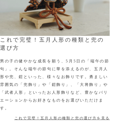
これで完璧！五月人形の種類と兜の
選び方
男の子の健やかな成長を願う、5月5日の「端午の節
句」。そんな端午の節句に華を添えるのが、五月人
形や兜、鎧といった、様々なお飾りです。勇ましい
雰囲気の「兜飾り」や「鎧飾り」、「大将飾り」や
「武者人形」といったお人形飾りなど、豊かなバリ
エーションからお好きなものをお選びいただけま
す。
これで完璧！五月人形の種類と兜の選び方を見る