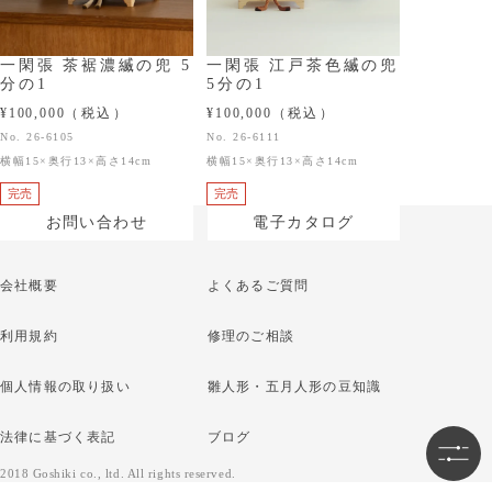
一閑張 茶裾濃縅の兜 5
一閑張 江戸茶色縅の兜
分の1
5分の1
¥100,000
（税込）
¥100,000
（税込）
No. 26-6105
No. 26-6111
横幅15×奥行13×高さ14cm
横幅15×奥行13×高さ14cm
完売
完売
お問い合わせ
電子カタログ
会社概要
よくあるご質問
利用規約
修理のご相談
個人情報の取り扱い
雛人形・五月人形の豆知識
法律に基づく表記
ブログ
2018 Goshiki co., ltd. All rights reserved.