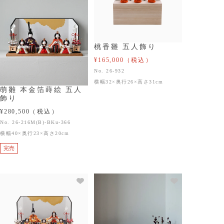
桃香雛 五人飾り
¥165,000
（税込）
No. 26-932
横幅32×奥行26×高さ31cm
萌雛 本金箔蒔絵 五人
飾り
¥280,500
（税込）
No. 26-216M(B)-BKu-366
横幅40×奥行23×高さ20cm
完売