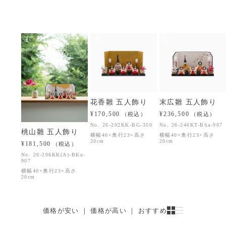
1
2
3
花香雛 五人飾り
末広雛 五人飾り
¥170,500
¥236,500
（税込）
（税込）
No.
26-202KK-BG-350
No.
26-246KT-BSa-907
桃山雛 五人飾り
横幅40×奥行23×高さ
横幅40×奥行23×高さ
20cm
20cm
¥181,500
（税込）
No.
26-206KK(A)-BKu-
907
横幅40×奥行23×高さ
20cm
価格が安い
 ｜ 
価格が高い
 ｜ 
おすすめ