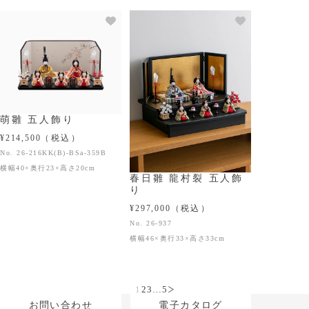
萌雛 五人飾り
¥214,500
（税込）
No. 26-216KK(B)-BSa-359B
横幅40×奥行23×高さ20cm
春日雛 龍村裂 五人飾
り
¥297,000
（税込）
No. 26-937
横幅46×奥行33×高さ33cm
1
2
3
…
5
次のページ
お問い合わせ
電子カタログ