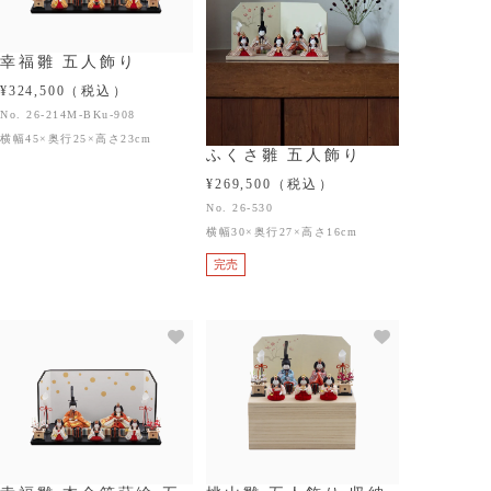
幸福雛 五人飾り
¥324,500
（税込）
No. 26-214M-BKu-908
横幅45×奥行25×高さ23cm
ふくさ雛 五人飾り
¥269,500
（税込）
No. 26-530
横幅30×奥行27×高さ16cm
完売