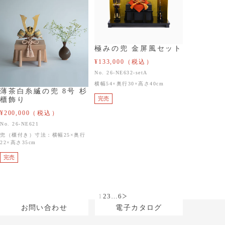
極みの兜 金屏風セット
¥133,000
（税込）
No. 26-NE632-setA
横幅54×奥行30×高さ40cm
薄茶白糸縅の兜 8号 杉
完売
櫃飾り
¥200,000
（税込）
No. 26-NE621
兜（櫃付き）寸法：横幅25×奥行
22×高さ35cm
完売
1
2
3
…
6
次のページ
お問い合わせ
電子カタログ