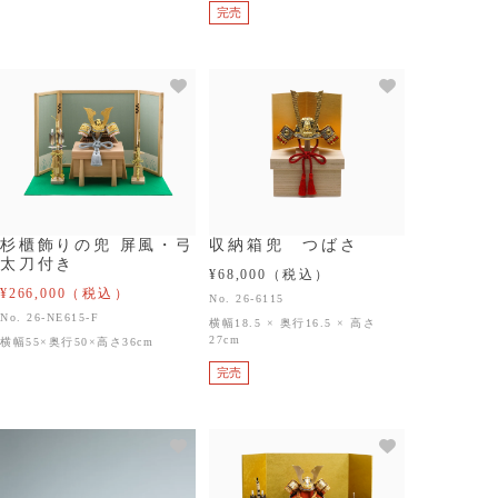
完売
杉櫃飾りの兜 屏風・弓
収納箱兜 つばさ
太刀付き
¥68,000
（税込）
¥266,000
（税込）
No. 26-6115
No. 26-NE615-F
横幅18.5 × 奥行16.5 × 高さ
27cm
横幅55×奥行50×高さ36cm
完売