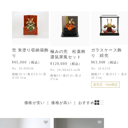
1
2
3
兜 朱塗り収納箱飾
ガラスケース飾
極みの兜 松葉柄
り
り 紺兜
濃鼠屏風セット
¥65,000
¥63,000
（税込）
（税込）
¥120,000
（税込）
No.
26-NE636
No.
26-6118
No.
26-NE632-setB
横幅28.5×奥行18.5×高
横幅27 × 奥行23 × 高さ
横幅35×奥行35×高さ
さ38.5cm
26.5cm
37cm
直営店・Web限定
価格が安い
 ｜ 
価格が高い
 ｜ 
おすすめ