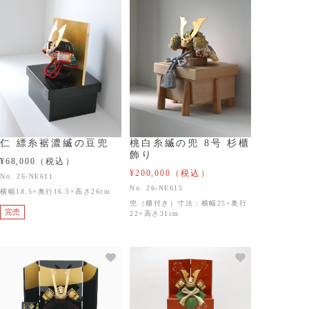
仁 縹糸裾濃縅の豆兜
桃白糸縅の兜 8号 杉櫃
飾り
¥68,000
（税込）
¥200,000
（税込）
No. 26-NE611
No. 26-NE615
横幅18.5×奥行16.5×高さ26cm
兜（櫃付き）寸法：横幅25×奥行
完売
22×高さ31cm