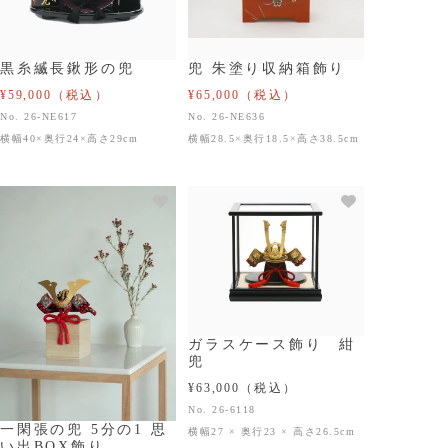
黒糸縅長鍬形の兜
兜 朱塗り収納箱飾り
¥59,000
（税込）
¥65,000
（税込）
No. 26-NE617
No. 26-NE636
横幅40×奥行24×高さ29cm
横幅28.5×奥行18.5×高さ38.5cm
ガラスケース飾り 紺
兜
¥63,000
（税込）
No. 26-6118
一閑張の兜 5分の1 思
横幅27 × 奥行23 × 高さ26.5cm
い出BOX飾り