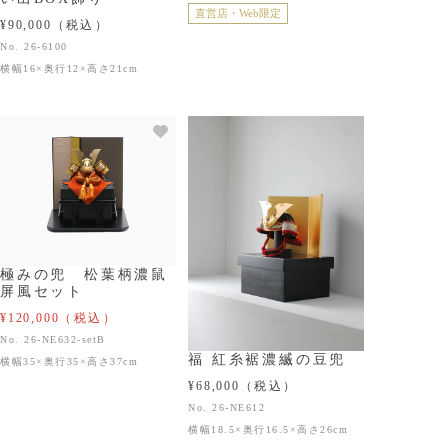
直営店・Web限定
¥90,000
（税込）
No. 26-6100
横幅16×奥行12×高さ21cm
極みの兜 松葉柄濃鼠
屏風セット
¥120,000
（税込）
No. 26-NE632-setB
福 紅糸裾濃縅の豆兜
横幅35×奥行35×高さ37cm
¥68,000
（税込）
No. 26-NE612
横幅18.5×奥行16.5×高さ26cm