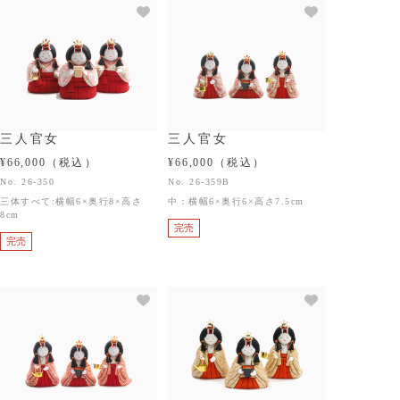
三人官女
三人官女
¥66,000
（税込）
¥66,000
（税込）
No. 26-350
No. 26-359B
三体すべて:横幅6×奥行8×高さ
中：横幅6×奥行6×高さ7.5cm
8cm
完売
完売