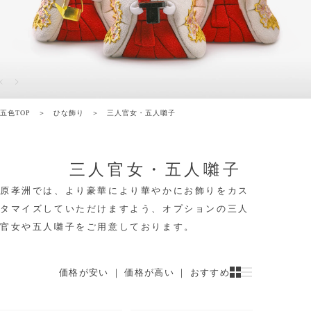
五色TOP
ひな飾り
三人官女・五人囃子
三人官女・五人囃子
原孝洲では、より豪華により華やかにお飾りをカス
タマイズしていただけますよう、オプションの三人
官女や五人囃子をご用意しております。
価格が安い
 ｜ 
価格が高い
 ｜ 
おすすめ