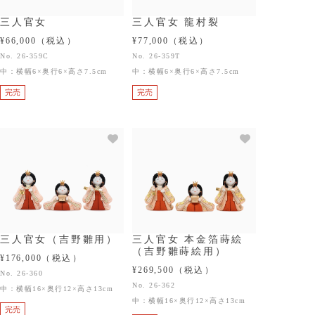
三人官女
三人官女 龍村裂
¥66,000
（税込）
¥77,000
（税込）
No. 26-359C
No. 26-359T
中：横幅6×奥行6×高さ7.5cm
中：横幅6×奥行6×高さ7.5cm
完売
完売
三人官女（吉野雛用）
三人官女 本金箔蒔絵
（吉野雛蒔絵用）
¥176,000
（税込）
¥269,500
（税込）
No. 26-360
No. 26-362
中：横幅16×奥行12×高さ13cm
中：横幅16×奥行12×高さ13cm
完売