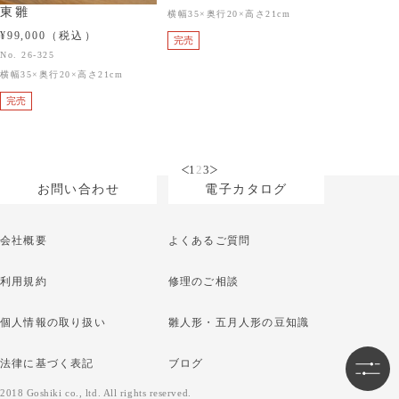
東雛
横幅35×奥行20×高さ21cm
¥99,000
（税込）
完売
No. 26-325
横幅35×奥行20×高さ21cm
完売
1
2
3
前のページ
次のページ
お問い合わせ
電子カタログ
会社概要
よくあるご質問
利用規約
修理のご相談
個人情報の取り扱い
雛人形・五月人形の豆知識
法律に基づく表記
ブログ
2018 Goshiki co., ltd. All rights reserved.