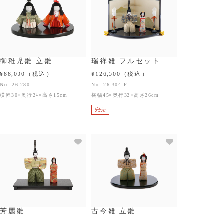
御稚児雛 立雛
瑞祥雛 フルセット
¥88,000
（税込）
¥126,500
（税込）
No. 26-280
No. 26-304-F
横幅30×奥行24×高さ15cm
横幅45×奥行32×高さ26cm
完売
芳麗雛
古今雛 立雛