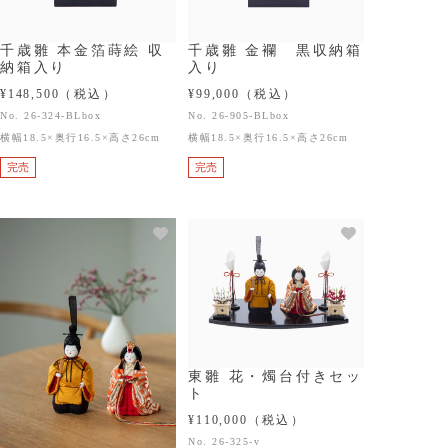
千歳雛 本金箔蒔絵 収
千歳雛 金襴 黒収納箱
納箱入り
入り
¥148,500
（税込）
¥99,000
（税込）
No. 26-324-BLbox
No. 26-905-BLbox
横幅18.5×奥行16.5×高さ26cm
横幅18.5×奥行16.5×高さ26cm
完売
完売
東雛 花・燭台付きセッ
ト
¥110,000
（税込）
No. 26-325-v