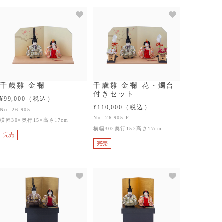
千歳雛 金襴
千歳雛 金襴 花・燭台
付きセット
¥99,000
（税込）
¥110,000
（税込）
No. 26-905
No. 26-905-F
横幅30×奥行15×高さ17cm
横幅30×奥行15×高さ17cm
完売
完売