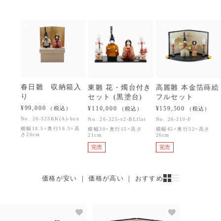
1
2
3
春日雛 収納箱入
東雛 花・燭台付き
高麗雛 本金箔蒔絵
り
セット (黒塗台)
フルセット
¥99,000
¥110,000
¥159,500
（税込）
（税込）
（税込）
No.
26-323KK(A)-box
No.
26-325-v2-BLflat
No.
26-310-F
横幅18.5×奥行16.5×高
横幅30×奥行15×高さ
横幅45×奥行32×高さ
さ26cm
21cm
26cm
完売
完売
価格が安い
 ｜ 
価格が高い
 ｜ 
おすすめ