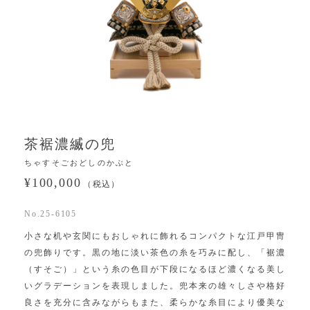
茶裾濃縅の兜
ちゃすそごおどしのかぶと
¥100,000
（税込）
No.25-6105
小さな机や玄関にもおしゃれに飾れるコンパクトな江戸甲冑
の兜飾りです。黒の地に淡い茶色の糸を巧みに配し、「裾濃
（すそご）」という糸の色目が下段になるほど濃くなる美し
いグラデーションを表現しました。兜本来の雄々しさや格好
良さを充分に含みながらもまた、柔らかな糸目により優美な