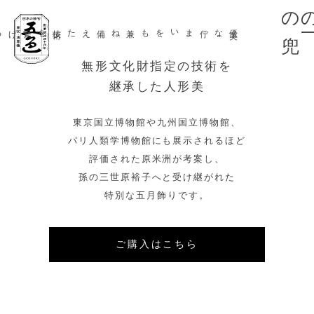
兜
優美な佇まいをも兼ね備えた
無形文化財指定の技術を
継承した人形美
東京国立博物館や九州国立博物館、
パリ人類学博物館にも展示されるほど
評価された原米洲が考案し、
孫の三世原裕子へと受け継がれた
特別な五月飾りです。
ご購入はこちら