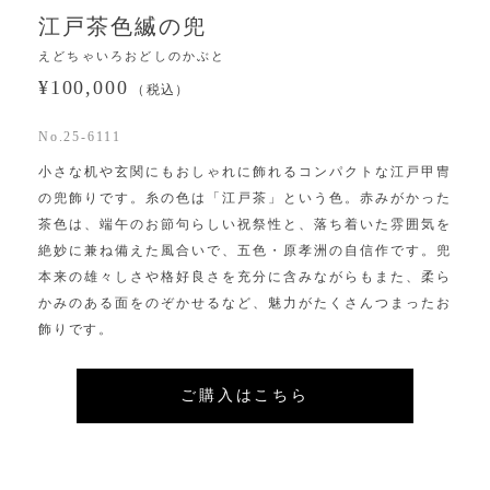
江戸茶色縅の兜
えどちゃいろおどしのかぶと
¥100,000
（税込）
No.25-6111
小さな机や玄関にもおしゃれに飾れるコンパクトな江戸甲冑
の兜飾りです。糸の色は「江戸茶」という色。赤みがかった
茶色は、端午のお節句らしい祝祭性と、落ち着いた雰囲気を
絶妙に兼ね備えた風合いで、五色・原孝洲の自信作です。兜
本来の雄々しさや格好良さを充分に含みながらもまた、柔ら
かみのある面をのぞかせるなど、魅力がたくさんつまったお
飾りです。
ご購入はこちら