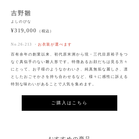
吉野雛
よしのびな
¥319,000
（税込）
No.26-213 ・
お衣装が選べます
百有余年の創業以来、初代原米洲から現・三代目原裕子をつ
なぐ真似手のない雛人形です。特徴あるお顔だちは見る方々
にとって、お子様のようなかわいさ、純真無垢な麗しさ、凛
としたおごそかさを持ち合わせるなど、様々に感性に訴える
特別な味わいがあることで人気を集めます。
ご購入はこちら
おすすめの商品