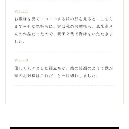
Voice.1
お雛様を見てニコニコする娘の顔を見ると、こちら
まで幸せな気持ちに。実は私のお雛様も、原米洲さ
んの作品だったので、親子２代で御縁をいただきま
した。
Voice.2
優しく丸々とした顔立ちが、娘の笑顔のようで我が
家のお雛様はこれだ！と一目惚れしました。