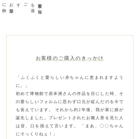
お
部屋
に
飾
っても
違和感
のない
ごす
家族で
毎日
を
過
お客様のご購入のきっかけ
「ふくふくと愛らしい赤ちゃんに恵まれますよう
に。」
初めて博物館で原米洲さんの作品を目にした時、そ
の愛らしいフォルムに思わず口元が綻んだのを今で
も覚えています。 それから約2年後、我が家に娘が
誕生しました。プレゼントされたお雛人形を見た人
は皆、口を揃えて言います。 「まあ、〇〇ちゃん
にそっくりねぇ！」