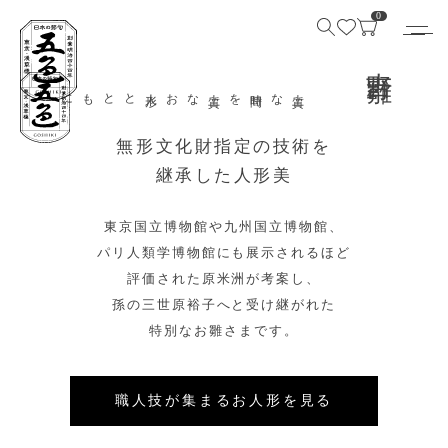
0
吉野雛
上質なお人形とともに
上質な時間を
無形文化財指定の技術を
継承した人形美
東京国立博物館や九州国立博物館、
パリ人類学博物館にも展示されるほど
評価された原米洲が考案し、
孫の三世原裕子へと受け継がれた
特別なお雛さまです。
職人技が集まるお人形を見る