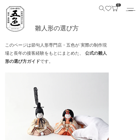
0
雛人形の選び方
このページは節句人形専門店・五色が 実際の制作現
場と長年の接客経験をもとにまとめた、
公式の雛人
形の選び方ガイド
です。