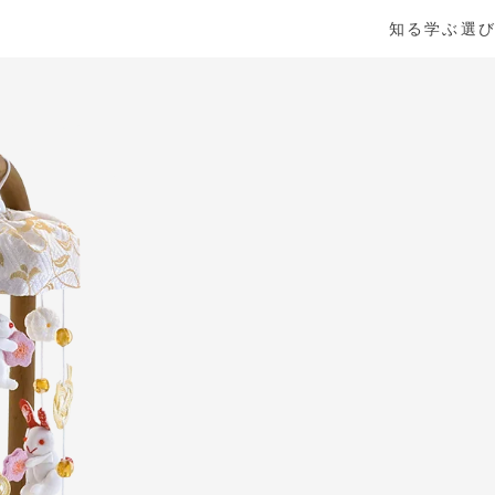
知る
学ぶ
選