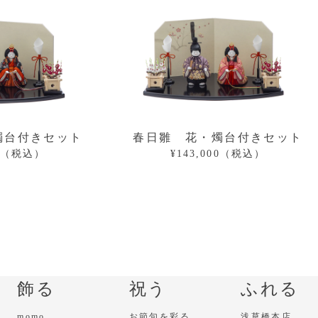
燭台付きセット
春日雛 花・燭台付きセット
00（税込）
¥143,000（税込）
飾る
祝う
ふれる
momo
お節句を彩る
浅草橋本店