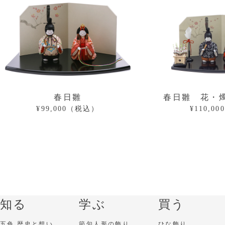
春日雛
春日雛 花・
¥99,000（税込）
¥110,0
知る
学ぶ
買う
五色 歴史と想い
節句人形の飾り
ひな飾り