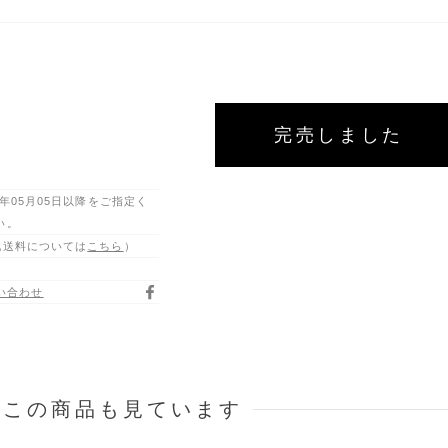
完売しました
6年05月05日以降をご指定く
い。
配送料については
こちら
）
い合わせ
はこの商品も見ています