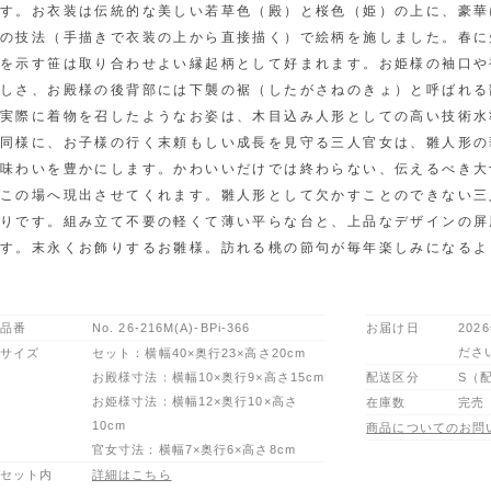
す。お衣装は伝統的な美しい若草色（殿）と桜色（姫）の上に、豪華
の技法（手描きで衣装の上から直接描く）で絵柄を施しました。春に
を示す笹は取り合わせよい縁起柄として好まれます。お姫様の袖口や
しさ、お殿様の後背部には下襲の裾（したがさねのきょ）と呼ばれる
実際に着物を召したようなお姿は、木目込み人形としての高い技術水
同様に、お子様の行く末頼もしい成長を見守る三人官女は、雛人形の
味わいを豊かにします。かわいいだけでは終わらない、伝えるべき大
この場へ現出させてくれます。雛人形として欠かすことのできない三
りです。
組み立て不要の軽くて薄い平らな台と、上品なデザインの屏
す。末永くお飾りするお雛様。訪れる桃の節句が毎年楽しみになるよ
品番
No.
26-216M(A)-BPi-366
お届け日
202
ださ
サイズ
セット：横幅40×奥行23×高さ20cm
お殿様寸法：横幅10×奥行9×高さ15cm
配送区分
S（
お姫様寸法：横幅12×奥行10×高さ
在庫数
完売
10cm
商品についてのお問
官女寸法：横幅7×奥行6×高さ8cm
セット内
詳細はこちら