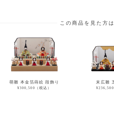
この商品を見た方
萌雛 本金箔蒔絵 段飾り
末広雛 
¥300,500（税込）
¥236,5