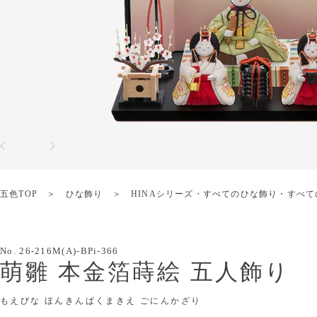
五色TOP
ひな飾り
HINAシリーズ
・
すべてのひな飾り
・
すべて
No.
26-216M(A)-BPi-366
萌雛 本金箔蒔絵 五人飾り
もえびな ほんきんぱくまきえ ごにんかざり