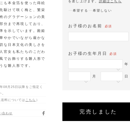
を差し上げます。
詳細はこちら
にも本金箔を使った蒔絵
先駆けて咲く梅と、繁栄
希望する
希望しない
袴のグラデーションの美
部分まで再現しており、
お子様のお名前
必須
準を示しています。殿姫
華やかでいながら厳かな
切な日本文化の美しさを
人官女も私たちのこだわ
お子様の生年月日
必須
風でお飾りする
雛人形で
年
うな雛人形です。
月
日
6年08月25日以降をご指定く
い。
配送料については
こちら
）
完売しました
い合わせ