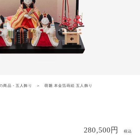
の商品
・
五人飾り
萌雛 本金箔蒔絵 五人飾り
280,500円
税込