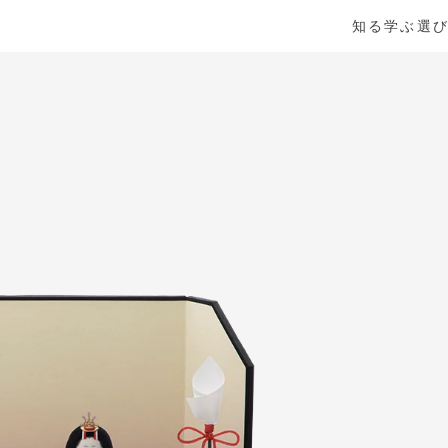
知る
学ぶ
選