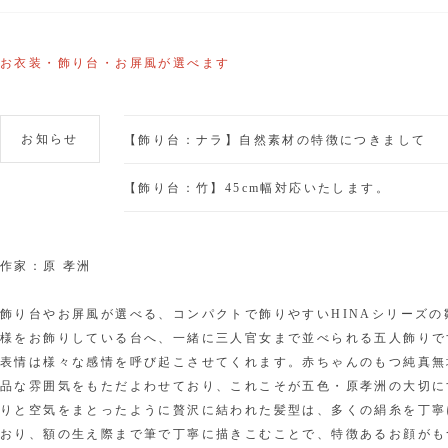
お衣装・飾り台・お屏風が選べます
お知らせ
【飾り台：ナラ】自然素材の特徴につきまして
【飾り台：竹】45cm幅対応いたします。
作家：
原 孝洲
飾り台やお屏風が選べる、コンパクトで飾りやすいHINAシリーズ
様をお飾りしている台へ、一緒に三人官女まで並べられる五人飾りで
表情は様々な感情を呼び起こさせてくれます。赤ちゃんのもつ純真無
品な雰囲気をもただよわせており、これこそが五色・原孝洲の大切に
りと空気をまとったように贅沢に結われた髪型は、多くの絹糸を丁寧
おり、額の生え際まで筆で丁寧に描きこむことで、特徴あるお顔がも