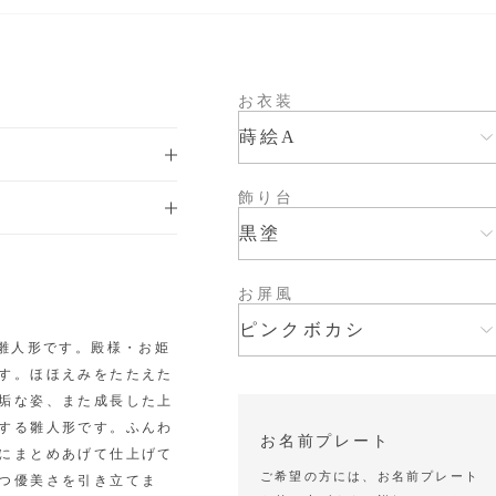
お衣装
蒔絵A
飾り台
黒塗
お屏風
ピンクボカシ
の雛人形です。殿様・お姫
す。ほほえみをたたえた
垢な姿、また成長した上
する雛人形です。ふんわ
お名前プレート
にまとめあげて仕上げて
ご希望の方には、お名前プレート
つ優美さを引き立てま