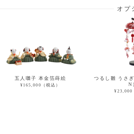
オプ
五人囃子 本金箔蒔絵
つるし雛 うさぎっ
N
¥165,000（税込）
¥23,0