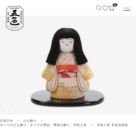
0
五色TOP
ひな飾り
すべてのひな飾り
・
すべての商品
・
季節の飾り
・
市松人形
市松人形 本金箔蒔絵