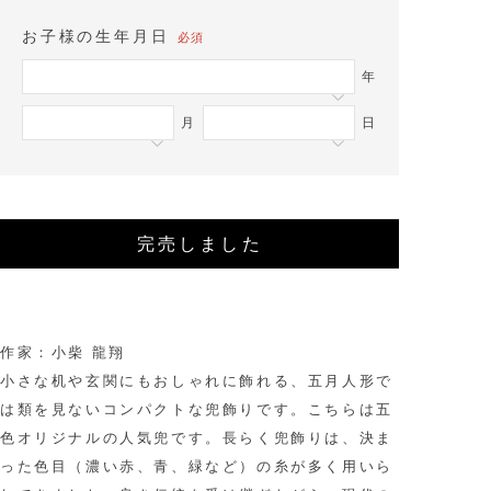
お子様の生年月日
必須
年
月
日
完売しました
作家：
小柴 龍翔
小さな机や玄関にもおしゃれに飾れる、五月人形で
は類を見ないコンパクトな兜飾りです。こちらは五
色オリジナルの人気兜です。長らく兜飾りは、決ま
った色目（濃い赤、青、緑など）の糸が多く用いら