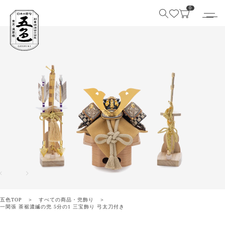
0
五色TOP
すべての商品
・
兜飾り
一閑張 茶裾濃縅の兜 5分の1 三宝飾り 弓太刀付き