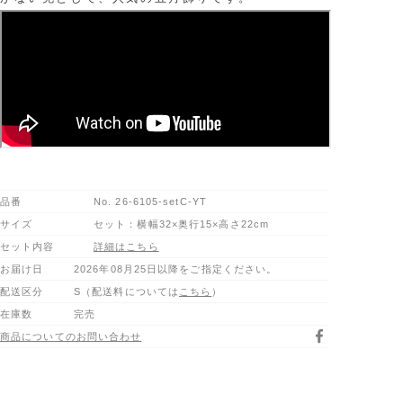
品番
No.
26-6105-setC-YT
サイズ
セット：横幅32×奥行15×高さ22cm
セット内容
詳細はこちら
お届け日
2026年08月25日以降をご指定ください。
配送区分
S（配送料については
こちら
）
在庫数
完売
商品についてのお問い合わせ