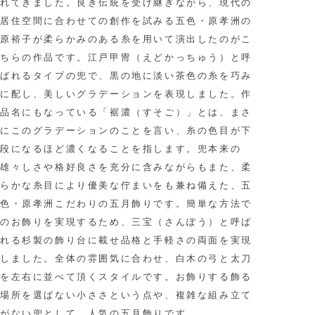
れてきました。良き伝統を受け継ぎながら、現代の
居住空間に合わせての創作を試みる五色・原孝洲の
原裕子が柔らかみのある糸を用いて演出したのがこ
ちらの作品です。江戸甲冑（えどかっちゅう）と呼
ばれるタイプの兜で、黒の地に淡い茶色の糸を巧み
に配し、美しいグラデーションを表現しました。作
品名にもなっている「裾濃（すそご）」とは、まさ
にこのグラデーションのことを言い、糸の色目が下
段になるほど濃くなることを指します。兜本来の
雄々しさや格好良さを充分に含みながらもまた、柔
らかな糸目により優美な佇まいをも兼ね備えた、五
色・原孝洲こだわりの五月飾りです。簡単な方法で
のお飾りを実現するため、三宝（さんぽう）と呼ば
れる杉製の飾り台に載せ品格と手軽さの両面を実現
しました。全体の雰囲気に合わせ、白木の弓と太刀
を左右に並べて頂くスタイルです。お飾りする飾る
場所を選ばない小ささという点や、複雑な組み立て
がない兜として、人気の五月飾りです。