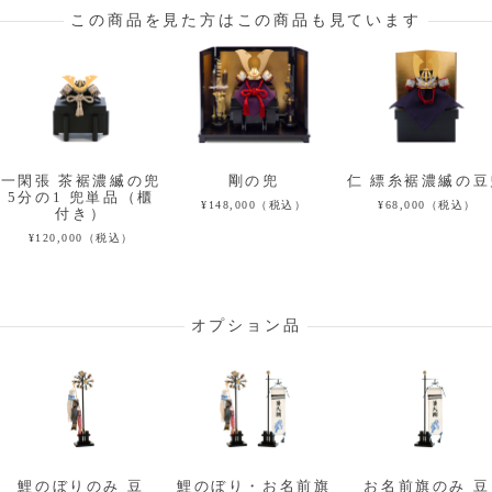
この商品を見た方はこの商品も見ています
一閑張 茶裾濃縅の兜
剛の兜
仁 縹糸裾濃縅の豆
5分の1 兜単品（櫃
¥148,000（税込）
¥68,000（税込）
付き）
¥120,000（税込）
オプション品
鯉のぼりのみ 豆
鯉のぼり・お名前旗
お名前旗のみ 豆