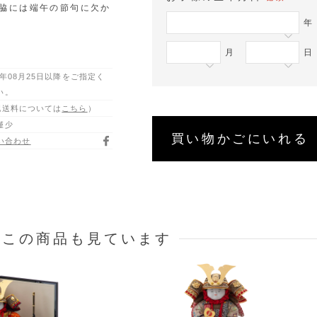
脇には端午の節句に欠か
年
月
日
6年08月25日以降をご指定く
い。
配送料については
こちら
）
僅少
買い物かごにいれる
い合わせ
はこの商品も見ています