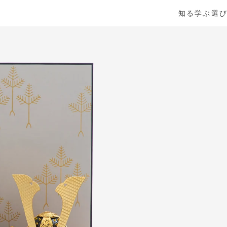
知る
学ぶ
選