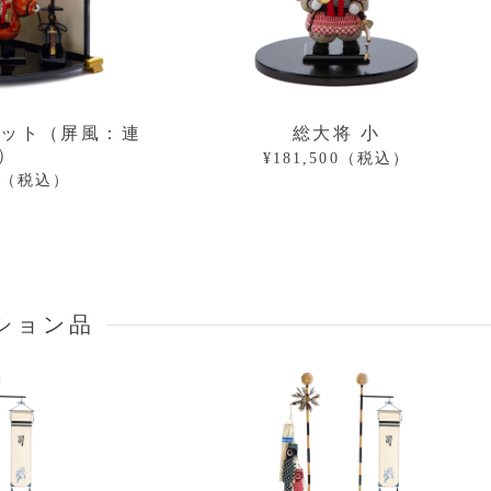
セット（屏風：連
総大将 小
）
¥181,500（税込）
00（税込）
ション品