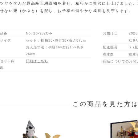
ツヤを含んだ最高級正絹織物を着せ、精巧かつ贅沢に仕上げました。
せない兜（かぶと）を配し、お子様の健やかな成長を見守ります。
品番
No.
26-952C-F
お届け日
202
ださ
サイズ
セット：横幅35×奥行35×高さ37cm
お人形寸法：横幅16×奥行15×高さ
配送区分
S（
26cm
在庫数
在庫
セット内
詳細はこちら
商品についてのお問
容
この商品を見た方