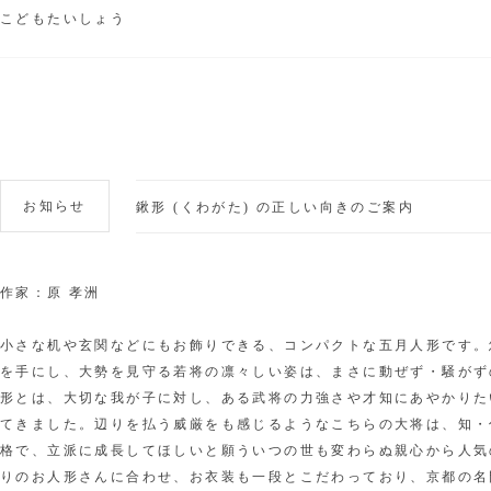
こどもたいしょう
お知らせ
鍬形 (くわがた) の正しい向きのご案内
作家：
原 孝洲
小さな机や玄関などにもお飾りできる、コンパクトな五月人形です。
を手にし、大勢を見守る若将の凛々しい姿は、まさに動ぜず・騒がず
形とは、大切な我が子に対し、ある武将の力強さや才知にあやかりた
てきました。辺りを払う威厳をも感じるようなこちらの大将は、知・
格で、立派に成長してほしいと願ういつの世も変わらぬ親心から人気
りのお人形さんに合わせ、お衣装も一段とこだわっており、京都の名