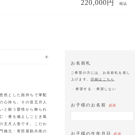
220,000円
税込
お名前札
ご希望の方には、お名前札を差し
上げます。
詳細はこちら
希望する
希望しない
悠然とした面持ちで軍配
の心持ち。その昔五月人
お子様のお名前
必須
いと願う愛情から飾られ
仁・勇を備えしごとき風
の五月人形です。こだわ
門織元・誉田屋勘兵衛の
お子様の生年月日
必須